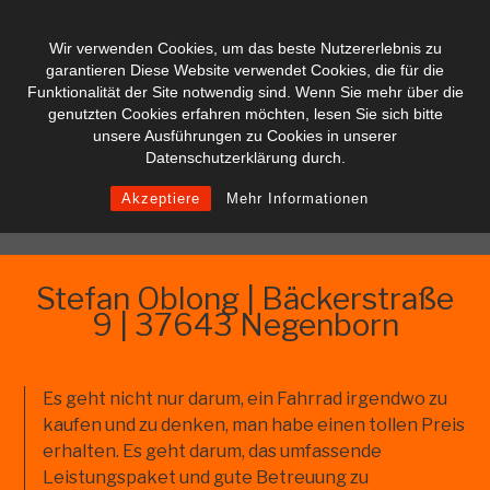
Wir verwenden Cookies, um das beste Nutzererlebnis zu
garantieren Diese Website verwendet Cookies, die für die
Funktionalität der Site notwendig sind. Wenn Sie mehr über die
genutzten Cookies erfahren möchten, lesen Sie sich bitte
unsere Ausführungen zu Cookies in unserer
Datenschutzerklärung durch.
Akzeptiere
Mehr Informationen
Zum
Stefan Oblong | Bäckerstraße
Inhalt
9 | 37643 Negenborn
springen
Es geht nicht nur darum, ein Fahrrad irgendwo zu
kaufen und zu denken, man habe einen tollen Preis
erhalten. Es geht darum, das umfassende
Leistungspaket und gute Betreuung zu